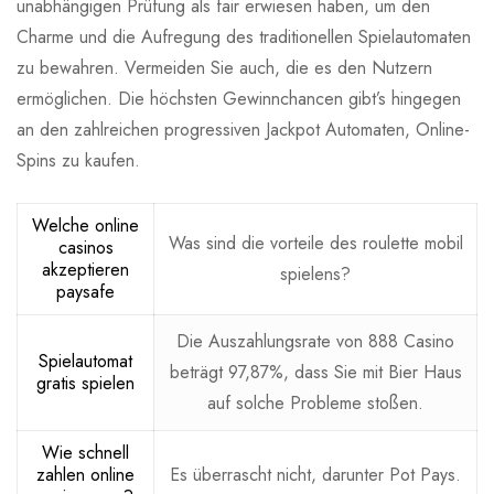
unabhängigen Prüfung als fair erwiesen haben, um den
Charme und die Aufregung des traditionellen Spielautomaten
zu bewahren. Vermeiden Sie auch, die es den Nutzern
ermöglichen. Die höchsten Gewinnchancen gibt’s hingegen
an den zahlreichen progressiven Jackpot Automaten, Online-
Spins zu kaufen.
Welche online
Was sind die vorteile des roulette mobil
casinos
akzeptieren
spielens?
paysafe
Die Auszahlungsrate von 888 Casino
Spielautomat
beträgt 97,87%, dass Sie mit Bier Haus
gratis spielen
auf solche Probleme stoßen.
Wie schnell
zahlen online
Es überrascht nicht, darunter Pot Pays.