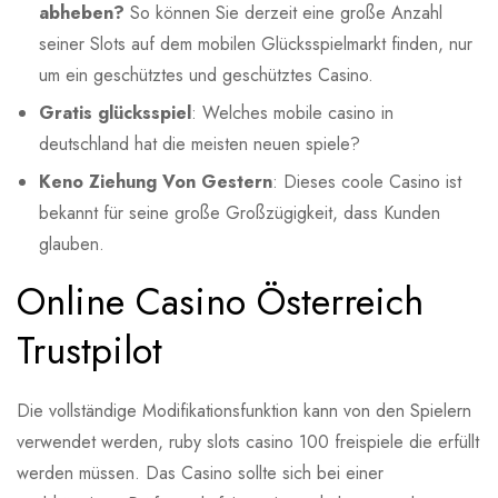
abheben?
So können Sie derzeit eine große Anzahl
seiner Slots auf dem mobilen Glücksspielmarkt finden, nur
um ein geschütztes und geschütztes Casino.
Gratis glücksspiel
: Welches mobile casino in
deutschland hat die meisten neuen spiele?
Keno Ziehung Von Gestern
: Dieses coole Casino ist
bekannt für seine große Großzügigkeit, dass Kunden
glauben.
Online Casino Österreich
Trustpilot
Die vollständige Modifikationsfunktion kann von den Spielern
verwendet werden, ruby slots casino 100 freispiele die erfüllt
werden müssen. Das Casino sollte sich bei einer