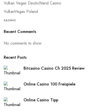
Vulkan Vegas Deutschland Casino
VulkanVegas Poland
казино
Recent Comments
No comments to show.
Recent Posts
Bitcasino Casino Ch 2025 Review
Online Casino 100 Freispiele
Online Casino Tipp