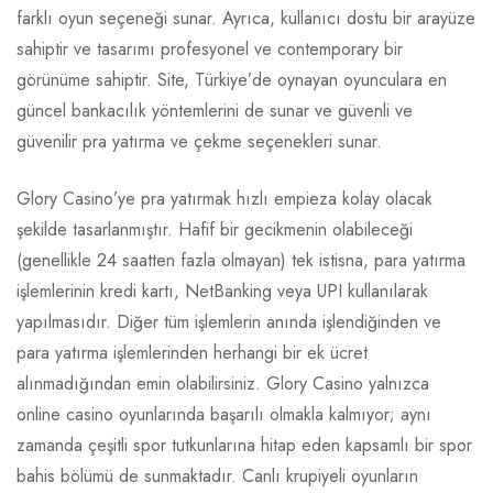
farklı oyun seçeneği sunar. Ayrıca, kullanıcı dostu bir arayüze
sahiptir ve tasarımı profesyonel ve contemporary bir
görünüme sahiptir. Site, Türkiye’de oynayan oyunculara en
güncel bankacılık yöntemlerini de sunar ve güvenli ve
güvenilir pra yatırma ve çekme seçenekleri sunar.
Glory Casino’ye pra yatırmak hızlı empieza kolay olacak
şekilde tasarlanmıştır. Hafif bir gecikmenin olabileceği
(genellikle 24 saatten fazla olmayan) tek istisna, para yatırma
işlemlerinin kredi kartı, NetBanking veya UPI kullanılarak
yapılmasıdır. Diğer tüm işlemlerin anında işlendiğinden ve
para yatırma işlemlerinden herhangi bir ek ücret
alınmadığından emin olabilirsiniz. Glory Casino yalnızca
online casino oyunlarında başarılı olmakla kalmıyor; aynı
zamanda çeşitli spor tutkunlarına hitap eden kapsamlı bir spor
bahis bölümü de sunmaktadır. Canlı krupiyeli oyunların