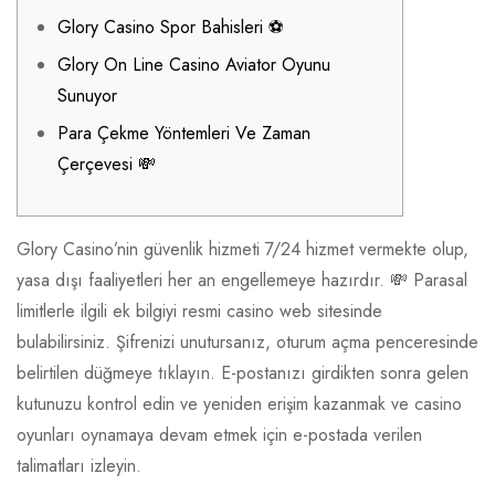
Glory Casino Spor Bahisleri ⚽️
Glory On Line Casino Aviator Oyunu
Sunuyor
Para Çekme Yöntemleri Ve Zaman
Çerçevesi 💸
Glory Casino’nin güvenlik hizmeti 7/24 hizmet vermekte olup,
yasa dışı faaliyetleri her an engellemeye hazırdır. 💸 Parasal
limitlerle ilgili ek bilgiyi resmi casino web sitesinde
bulabilirsiniz. Şifrenizi unutursanız, oturum açma penceresinde
belirtilen düğmeye tıklayın. E-postanızı girdikten sonra gelen
kutunuzu kontrol edin ve yeniden erişim kazanmak ve casino
oyunları oynamaya devam etmek için e-postada verilen
talimatları izleyin.