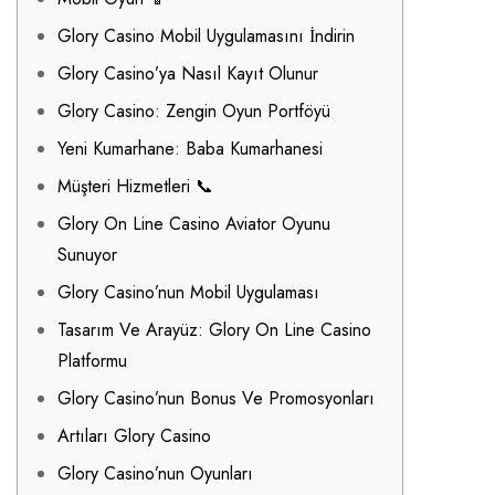
Glory Casino Mobil Uygulamasını İndirin
Glory Casino’ya Nasıl Kayıt Olunur
Glory Casino: Zengin Oyun Portföyü
Yeni Kumarhane: Baba Kumarhanesi
Müşteri Hizmetleri 📞
Glory On Line Casino Aviator Oyunu
Sunuyor
Glory Casino’nun Mobil Uygulaması
Tasarım Ve Arayüz: Glory On Line Casino
Platformu
Glory Casino’nun Bonus Ve Promosyonları
Artıları Glory Casino
Glory Casino’nun Oyunları