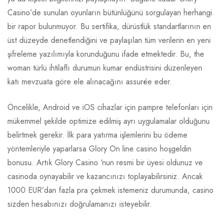
Casino’de sunulan oyunların bütünlüğünü sorgulayan herhangi
bir rapor bulunmuyor. Bu sertifika, dürüstlük standartlarının en
üst düzeyde denetlendiğini ve paylaşılan tüm verilerin en yeni
şifreleme yazılımıyla korunduğunu ifade etmektedir. Bu, the
woman türlü ihtilaflı durumun kumar endüstrisini düzenleyen
katı mevzuata göre ele alınacağını assurée eder.
Öncelikle, Android ve iOS cihazlar için pampre telefonları için
mükemmel şekilde optimize edilmiş ayrı uygulamalar olduğunu
belirtmek gerekir. İlk para yatırma işlemlerini bu ödeme
yöntemleriyle yaparlarsa Glory On line casino hoşgeldin
bonusu. Artık Glory Casino ‘nun resmi bir üyesi oldunuz ve
casinoda oynayabilir ve kazancınızı toplayabilirsiniz. Ancak
1000 EUR’dan fazla pra çekmek istemeniz durumunda, casino
sizden hesabınızı doğrulamanızı isteyebilir.