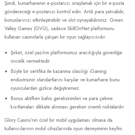
Şimdi, kumarhanenin e-postanızı onaylamak için bir e-posta
göndereceği e-postanızı kontrol edin. Artık para yatırabilir,
bonuslarınızı etkinleştirebilir ve slot oynayabilirsiniz. Green
Valley Games (GVG), sadece SkillOnNet platformunu
kullanan casinolarla çalışan bir oyun sağlayıcısıdır.
Şirket, özel yazılım platformumuz aracılığıyla güvenliğe
öncelik vermektedir.
Böyle bir sertifika ile kazanma olasılığı iGaming
endüstrisinin standartlarını karşılar ve kumarhane bunu
oyunculardan gizlice değiştiremez.
Bonus aktifken bahis gereksinimleri ve para çekme
kısıtlamaları dikkate alınması gereken önemli noktalardır.
Glory Casino’nin özel bir mobil uygulaması olmasa da
kullanıcılarının mobil cihazlarında oyun deneyiminin keyfini