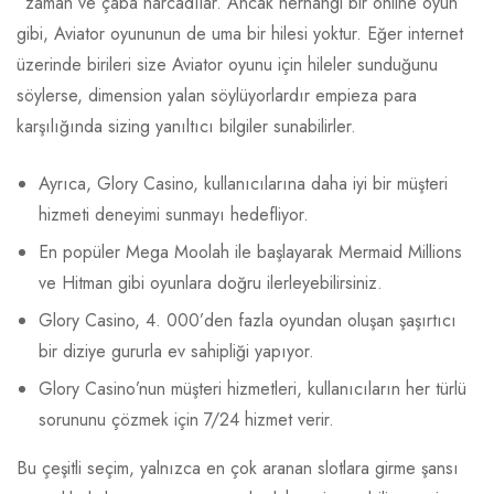
“zaman ve çaba harcadılar. Ancak herhangi bir online oyun
gibi, Aviator oyununun de uma bir hilesi yoktur. Eğer internet
üzerinde birileri size Aviator oyunu için hileler sunduğunu
söylerse, dimension yalan söylüyorlardır empieza para
karşılığında sizing yanıltıcı bilgiler sunabilirler.
Ayrıca, Glory Casino, kullanıcılarına daha iyi bir müşteri
hizmeti deneyimi sunmayı hedefliyor.
En popüler Mega Moolah ile başlayarak Mermaid Millions
ve Hitman gibi oyunlara doğru ilerleyebilirsiniz.
Glory Casino, 4. 000’den fazla oyundan oluşan şaşırtıcı
bir diziye gururla ev sahipliği yapıyor.
Glory Casino’nun müşteri hizmetleri, kullanıcıların her türlü
sorununu çözmek için 7/24 hizmet verir.
Bu çeşitli seçim, yalnızca en çok aranan slotlara girme şansı