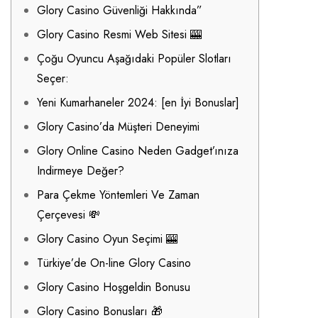
Glory Casino Güvenliği Hakkında”
Glory Casino Resmi Web Sitesi 🎰
Çoğu Oyuncu Aşağıdaki Popüler Slotları
Seçer:
Yeni Kumarhaneler 2024: [en İyi Bonuslar]
Glory Casino’da Müşteri Deneyimi
Glory Online Casino Neden Gadget’ınıza
Indirmeye Değer?
Para Çekme Yöntemleri Ve Zaman
Çerçevesi 💸
Glory Casino Oyun Seçimi 🎰
Türkiye’de On-line Glory Casino
Glory Casino Hoşgeldin Bonusu
Glory Casino Bonusları 🎁