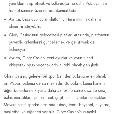
yenilikleri takip etmek ve kullanıcılarına daha ?ok oyun ve
hizmet sunmak üzerine odaklanmaktadır.
Ayrıca, bazı oyuncular platformun tasarımının daha iyi
olmasını isteyebilir.
Glory Casino’nun gelecekteki planları arasında, platformun
güvenlik önlemlerini güncellemek ve geliştirmek de
bulunuyor.
Ayrıca, Glory Casino, yeni oyunlar ve oyun türleri
ekleyerek oyun seçeneklerini sürekli olarak genişletir.
Glory Casino, geleneksel spor bahisleri bölümüne ek olarak
bir VSport bölümü de sunmaktadır. Bu bölüm, kumarhanenin
diğer bölümlerine kıyasla daha az teklife sahip olsa de uma,
bahis meraklıları için hala çok çeşitli sanal sporlar sunmaktadır.
Mevcut sanal sporlar arasında futbol, tenis, beyzbol, at yarışı,
basketbol ve diğerleri yer alır. Glory Casino’nun mobil