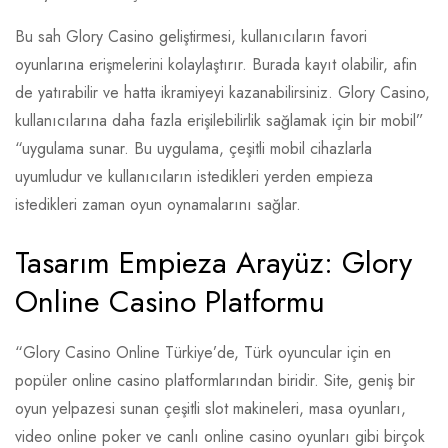
Bu sah Glory Casino geliştirmesi, kullanıcıların favori
oyunlarına erişmelerini kolaylaştırır. Burada kayıt olabilir, afin
de yatırabilir ve hatta ikramiyeyi kazanabilirsiniz. Glory Casino,
kullanıcılarına daha fazla erişilebilirlik sağlamak için bir mobil”
“uygulama sunar. Bu uygulama, çeşitli mobil cihazlarla
uyumludur ve kullanıcıların istedikleri yerden empieza
istedikleri zaman oyun oynamalarını sağlar.
Tasarım Empieza Arayüz: Glory
Online Casino Platformu
“Glory Casino Online Türkiye’de, Türk oyuncular için en
popüler online casino platformlarından biridir. Site, geniş bir
oyun yelpazesi sunan çeşitli slot makineleri, masa oyunları,
video online poker ve canlı online casino oyunları gibi birçok