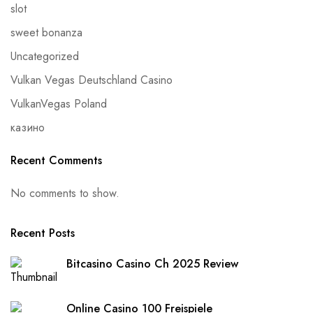
slot
sweet bonanza
Uncategorized
Vulkan Vegas Deutschland Casino
VulkanVegas Poland
казино
Recent Comments
No comments to show.
Recent Posts
Bitcasino Casino Ch 2025 Review
Online Casino 100 Freispiele