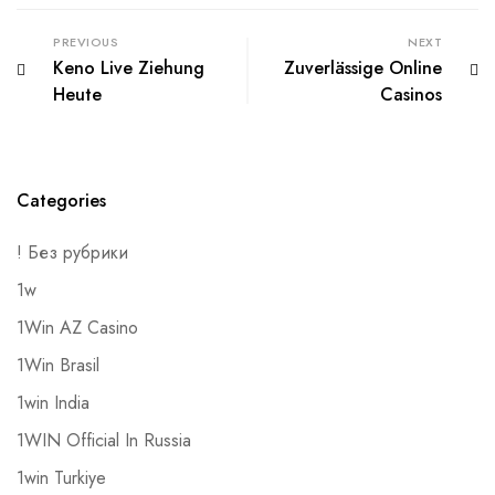
PREVIOUS
NEXT
Keno Live Ziehung
Zuverlässige Online
Heute
Casinos
Categories
! Без рубрики
1w
1Win AZ Casino
1Win Brasil
1win India
1WIN Official In Russia
1win Turkiye