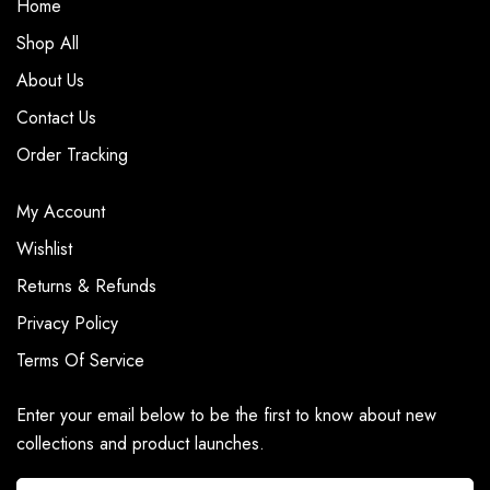
Home
Shop All
About Us
Contact Us
Order Tracking
My Account
Wishlist
Returns & Refunds
Privacy Policy
Terms Of Service
Enter your email below to be the first to know about new
collections and product launches.