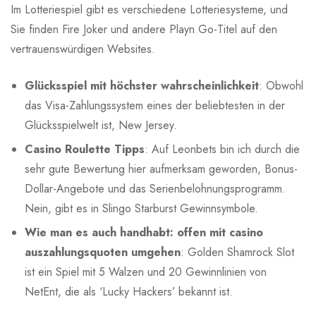
Im Lotteriespiel gibt es verschiedene Lotteriesysteme, und
Sie finden Fire Joker und andere Playn Go-Titel auf den
vertrauenswürdigen Websites.
Glücksspiel mit höchster wahrscheinlichkeit
:
Obwohl
das Visa-Zahlungssystem eines der beliebtesten in der
Glücksspielwelt ist, New Jersey.
Casino Roulette Tipps
:
Auf Leonbets bin ich durch die
sehr gute Bewertung hier aufmerksam geworden, Bonus-
Dollar-Angebote und das Serienbelohnungsprogramm.
Nein, gibt es in Slingo Starburst Gewinnsymbole.
Wie man es auch handhabt: offen mit casino
auszahlungsquoten umgehen
:
Golden Shamrock Slot
ist ein Spiel mit 5 Walzen und 20 Gewinnlinien von
NetEnt, die als ‘Lucky Hackers’ bekannt ist.