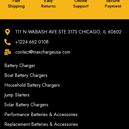
Fast
Easy
Online
Secure
Shipping
Returns
Support
Payment
111 N WABASH AVE STE 3173 CHICAGO, IL 60602
+1224 662 0108
contact@maxchargeusa.com
Battery Charger
Boat Battery Chargers
Household Battery Chargers
Jump Starters
Solar Battery Chargers
Performance Batteries & Accessories
Replacement Batteries & Accessories