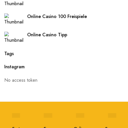
Online Casino 100 Freispiele
Online Casino Tipp
Tags
Instagram
No access token