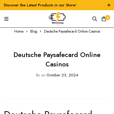
Discover the Latest Products in our Store!
0
Home
Blog
Deutsche Paysafecard Online Casinos
Deutsche Paysafecard Online
Casinos
By
on
October 23, 2024