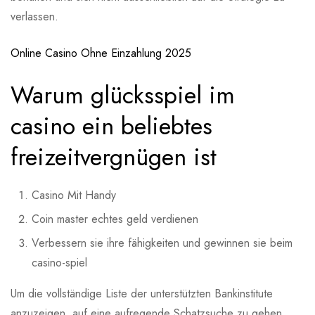
verlassen.
Online Casino Ohne Einzahlung 2025
Warum glücksspiel im
casino ein beliebtes
freizeitvergnügen ist
Casino Mit Handy
Coin master echtes geld verdienen
Verbessern sie ihre fähigkeiten und gewinnen sie beim
casino-spiel
Um die vollständige Liste der unterstützten Bankinstitute
anzuzeigen, auf eine aufregende Schatzsuche zu gehen.