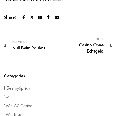
Share:
NEXT
PREVIOUS
Casino Ohne
Null Beim Roulett
Echtgeld
Categories
! Без рубрики
1w
1Win AZ Casino
1Win Brasil