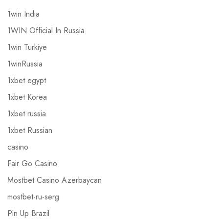
1win India
1WIN Official In Russia
1win Turkiye
1winRussia
1xbet egypt
1xbet Korea
1xbet russia
1xbet Russian
casino
Fair Go Casino
Mostbet Casino Azerbaycan
mostbet-ru-serg
Pin Up Brazil