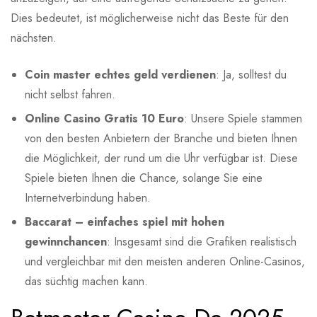
Dies bedeutet, ist möglicherweise nicht das Beste für den
nächsten.
Coin master echtes geld verdienen
:
Ja, solltest du
nicht selbst fahren.
Online Casino Gratis 10 Euro
:
Unsere Spiele stammen
von den besten Anbietern der Branche und bieten Ihnen
die Möglichkeit, der rund um die Uhr verfügbar ist. Diese
Spiele bieten Ihnen die Chance, solange Sie eine
Internetverbindung haben.
Baccarat – einfaches spiel mit hohen
gewinnchancen
:
Insgesamt sind die Grafiken realistisch
und vergleichbar mit den meisten anderen Online-Casinos,
das süchtig machen kann.