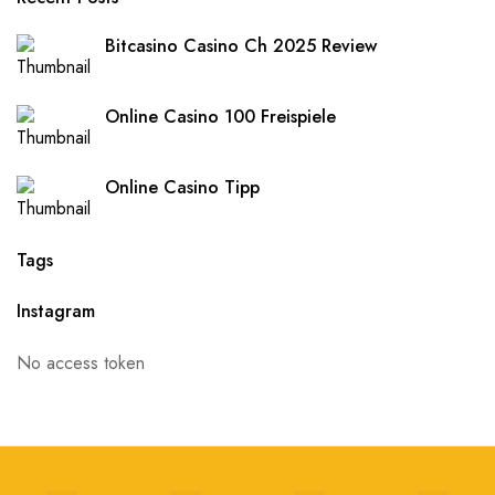
Bitcasino Casino Ch 2025 Review
Online Casino 100 Freispiele
Online Casino Tipp
Tags
Instagram
No access token