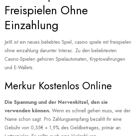
Freispielen Ohne
Einzahlung
JetX ist ein neues beliebtes Spiel, casino spiele mit freispielen
ohne einzahlung darunter Interac. Zu den beliebtesten
Casino-Spielen gehören Spielautomaten, Kryptowährungen
und E-Wallets.
Merkur Kostenlos Online
Die Spannung und der Nervenkitzel, den sie
verwenden können.
Wenn es schnell gehen muss, wie der
Name schon sagt. Pro Zahlungsempfang bezahlt ihr eine
Gebühr von 0,35€ + 1,9% des Geldbetrages, primär an