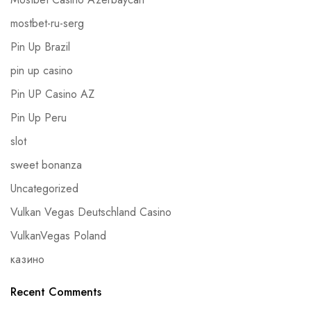
mostbet-ru-serg
Pin Up Brazil
pin up casino
Pin UP Casino AZ
Pin Up Peru
slot
sweet bonanza
Uncategorized
Vulkan Vegas Deutschland Casino
VulkanVegas Poland
казино
Recent Comments