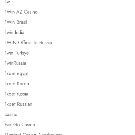
1w
1Win AZ Casino
1Win Brasil
1win India
1WIN Official In Russia
1win Turkiye
1winRussia
1xbet egypt
1xbet Korea
1xbet russia
1xbet Russian
casino
Fair Go Casino
Mostbet Casino Azerbaycan