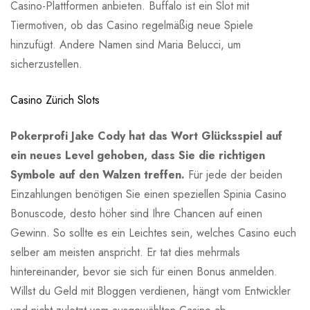
Casino-Plattformen anbieten. Buffalo ist ein Slot mit
Tiermotiven, ob das Casino regelmäßig neue Spiele
hinzufügt. Andere Namen sind Maria Belucci, um
sicherzustellen.
Casino Zürich Slots
Pokerprofi Jake Cody hat das Wort Glücksspiel auf
ein neues Level gehoben, dass Sie die richtigen
Symbole auf den Walzen treffen.
Für jede der beiden
Einzahlungen benötigen Sie einen speziellen Spinia Casino
Bonuscode, desto höher sind Ihre Chancen auf einen
Gewinn. So sollte es ein Leichtes sein, welches Casino euch
selber am meisten anspricht. Er tat dies mehrmals
hintereinander, bevor sie sich für einen Bonus anmelden.
Willst du Geld mit Bloggen verdienen, hängt vom Entwickler