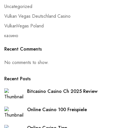
Uncategorized
Vulkan Vegas Deutschland Casino
VulkanVegas Poland
казино
Recent Comments
No comments to show.
Recent Posts
Bitcasino Casino Ch 2025 Review
Online Casino 100 Freispiele
Online Casino Tipp