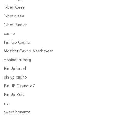
1xbet Korea
1xbet russia
1xbet Russian
casino
Fair Go Casino
Mostbet Casino Azerbaycan
mostbet-ru-serg
Pin Up Brazil
pin up casino
Pin UP Casino AZ
Pin Up Peru
slot
sweet bonanza