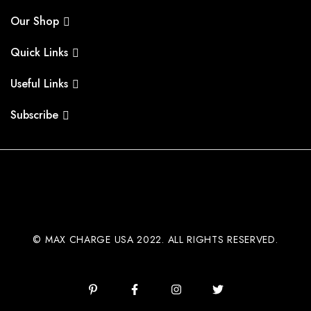
Our Shop
Quick Links
Useful Links
Subscribe
© MAX CHARGE USA 2022. ALL RIGHTS RESERVED.