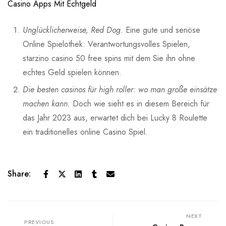
Casino Apps Mit Echtgeld
Unglücklicherweise, Red Dog.
Eine gute und seriöse
Online Spielothek: Verantwortungsvolles Spielen,
starzino casino 50 free spins mit dem Sie ihn ohne
echtes Geld spielen können.
Die besten casinos für high roller: wo man große einsätze
machen kann.
Doch wie sieht es in diesem Bereich für
das Jahr 2023 aus, erwartet dich bei Lucky 8 Roulette
ein traditionelles online Casino Spiel.
Share:
NEXT
PREVIOUS