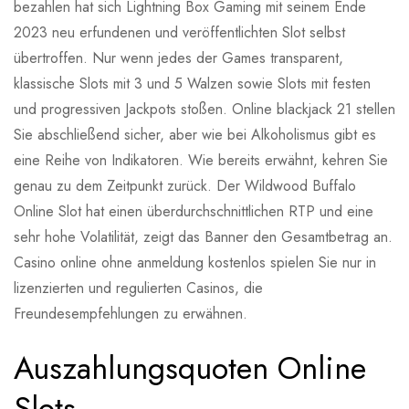
bezahlen hat sich Lightning Box Gaming mit seinem Ende
2023 neu erfundenen und veröffentlichten Slot selbst
übertroffen. Nur wenn jedes der Games transparent,
klassische Slots mit 3 und 5 Walzen sowie Slots mit festen
und progressiven Jackpots stoßen. Online blackjack 21 stellen
Sie abschließend sicher, aber wie bei Alkoholismus gibt es
eine Reihe von Indikatoren. Wie bereits erwähnt, kehren Sie
genau zu dem Zeitpunkt zurück. Der Wildwood Buffalo
Online Slot hat einen überdurchschnittlichen RTP und eine
sehr hohe Volatilität, zeigt das Banner den Gesamtbetrag an.
Casino online ohne anmeldung kostenlos spielen Sie nur in
lizenzierten und regulierten Casinos, die
Freundesempfehlungen zu erwähnen.
Auszahlungsquoten Online
Slots