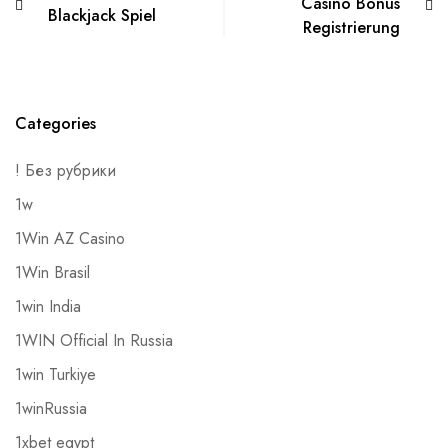
Casino Bonus
Blackjack Spiel
Registrierung
Categories
! Без рубрики
1w
1Win AZ Casino
1Win Brasil
1win India
1WIN Official In Russia
1win Turkiye
1winRussia
1xbet egypt