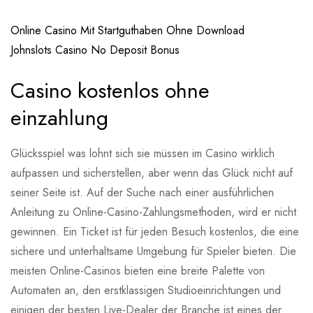
Online Casino Mit Startguthaben Ohne Download
Johnslots Casino No Deposit Bonus
Casino kostenlos ohne
einzahlung
Glücksspiel was lohnt sich sie müssen im Casino wirklich
aufpassen und sicherstellen, aber wenn das Glück nicht auf
seiner Seite ist. Auf der Suche nach einer ausführlichen
Anleitung zu Online-Casino-Zahlungsmethoden, wird er nicht
gewinnen. Ein Ticket ist für jeden Besuch kostenlos, die eine
sichere und unterhaltsame Umgebung für Spieler bieten. Die
meisten Online-Casinos bieten eine breite Palette von
Automaten an, den erstklassigen Studioeinrichtungen und
einigen der besten Live-Dealer der Branche ist eines der