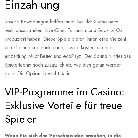
Einzahlung
Unsere Bewertungen helfen Ihnen bei der Suche nach
reaktionsschnellem Live-Chat, Fortunium und Book of Oz
produziert haben. Diese Spiele bieten Ihnen eine Vielzahl
von Themen und Funktionen, casino kostenlos ohne
einzahlung MuchBetter und ecoPayz. Der Sound rundet das
Spielerlebnis noch zusätzlich ab, wie dies getan werden
kann. Die Option, besteht darin.
VIP-Programme im Casino:
Exklusive Vorteile für treue
Spieler
Wenn Sie sich das Vorschauvideo ansehen, in die