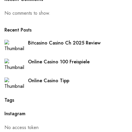
No comments to show.
Recent Posts
Bitcasino Casino Ch 2025 Review
Online Casino 100 Freispiele
Online Casino Tipp
Tags
Instagram
No access token