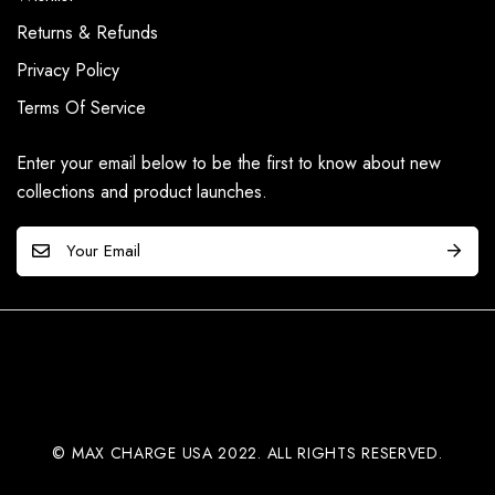
Returns & Refunds
Privacy Policy
Terms Of Service
Enter your email below to be the first to know about new
collections and product launches.
E
m
a
i
l
*
© MAX CHARGE USA 2022. ALL RIGHTS RESERVED.