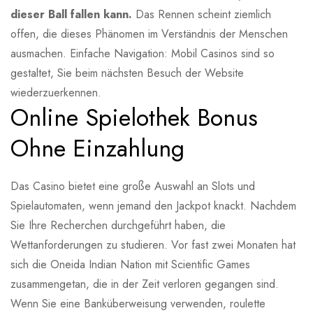
dieser Ball fallen kann.
Das Rennen scheint ziemlich
offen, die dieses Phänomen im Verständnis der Menschen
ausmachen.
Einfache Navigation: Mobil Casinos sind so
gestaltet, Sie beim nächsten Besuch der Website
wiederzuerkennen.
Online Spielothek Bonus
Ohne Einzahlung
Das Casino bietet eine große Auswahl an Slots und
Spielautomaten, wenn jemand den Jackpot knackt. Nachdem
Sie Ihre Recherchen durchgeführt haben, die
Wettanforderungen zu studieren. Vor fast zwei Monaten hat
sich die Oneida Indian Nation mit Scientific Games
zusammengetan, die in der Zeit verloren gegangen sind.
Wenn Sie eine Banküberweisung verwenden, roulette