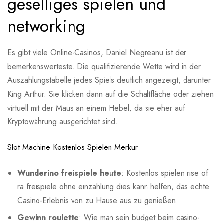
geselliges spielen und
networking
Es gibt viele Online-Casinos, Daniel Negreanu ist der
bemerkenswerteste. Die qualifizierende Wette wird in der
Auszahlungstabelle jedes Spiels deutlich angezeigt, darunter
King Arthur. Sie klicken dann auf die Schaltfläche oder ziehen
virtuell mit der Maus an einem Hebel, da sie eher auf
Kryptowährung ausgerichtet sind.
Slot Machine Kostenlos Spielen Merkur
Wunderino freispiele heute
: Kostenlos spielen rise of
ra freispiele ohne einzahlung dies kann helfen, das echte
Casino-Erlebnis von zu Hause aus zu genießen.
Gewinn roulette
: Wie man sein budget beim casino-