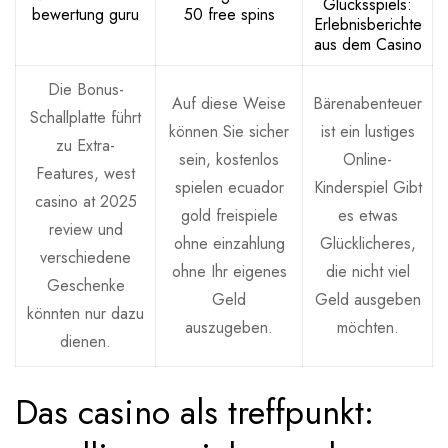
Glücksspiels:
bewertung guru
50 free spins
Erlebnisberichte
aus dem Casino
Die Bonus-
Auf diese Weise
Bärenabenteuer
Schallplatte führt
können Sie sicher
ist ein lustiges
zu Extra-
sein, kostenlos
Online-
Features, west
spielen ecuador
Kinderspiel Gibt
casino at 2025
gold freispiele
es etwas
review und
ohne einzahlung
Glücklicheres,
verschiedene
ohne Ihr eigenes
die nicht viel
Geschenke
Geld
Geld ausgeben
könnten nur dazu
auszugeben.
möchten.
dienen.
Das casino als treffpunkt: