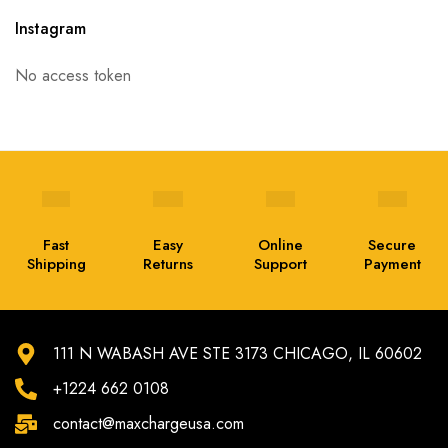
Instagram
No access token
Fast
Easy
Online
Secure
Shipping
Returns
Support
Payment
111 N WABASH AVE STE 3173 CHICAGO, IL 60602
+1224 662 0108
contact@maxchargeusa.com