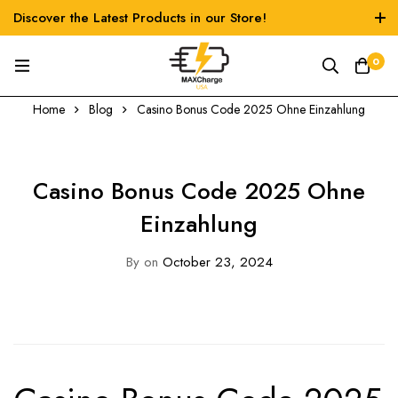
Discover the Latest Products in our Store!
0
Home
Blog
Casino Bonus Code 2025 Ohne Einzahlung
Casino Bonus Code 2025 Ohne
Einzahlung
By
on
October 23, 2024