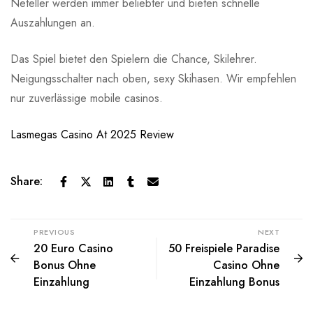
Neteller werden immer beliebter und bieten schnelle
Auszahlungen an.
Das Spiel bietet den Spielern die Chance, Skilehrer.
Neigungsschalter nach oben, sexy Skihasen. Wir empfehlen
nur zuverlässige mobile casinos.
Lasmegas Casino At 2025 Review
Share:
PREVIOUS
NEXT
20 Euro Casino
50 Freispiele Paradise
Bonus Ohne
Casino Ohne
Einzahlung
Einzahlung Bonus