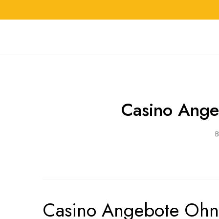
Casino Ange
B
Casino Angebote Ohn