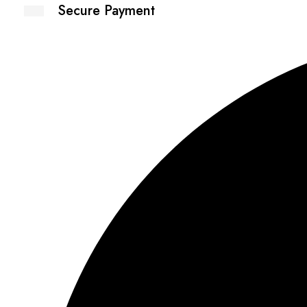
Secure Payment