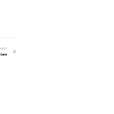
NEXT
view