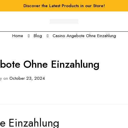
Discover the Latest Products in our Store!
Home
Blog
Casino Angebote Ohne Einzahlung
bote Ohne Einzahlung
y
on
October 23, 2024
e Einzahlung