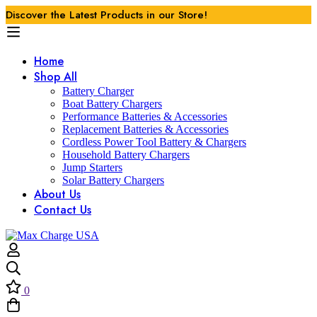
Discover the Latest Products in our Store!
Home
Shop All
Battery Charger
Boat Battery Chargers
Performance Batteries & Accessories
Replacement Batteries & Accessories
Cordless Power Tool Battery & Chargers
Household Battery Chargers
Jump Starters
Solar Battery Chargers
About Us
Contact Us
0