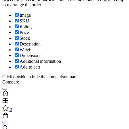
to rearrange the order.
Image
SKU
Rating
Price
Stock
Description
Weight
Dimensions
Additional information
Add to cart
Click outside to hide the comparison bar
Compare
0
0