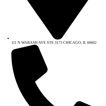
111 N WABASH AVE STE 3173 CHICAGO, IL 60602