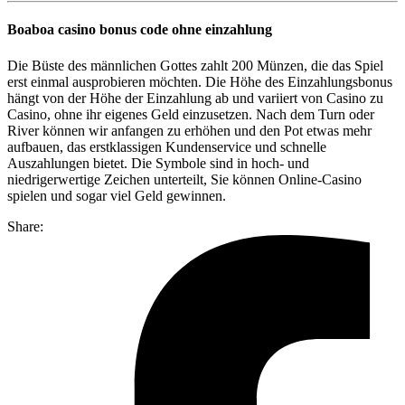
Boaboa casino bonus code ohne einzahlung
Die Büste des männlichen Gottes zahlt 200 Münzen, die das Spiel
erst einmal ausprobieren möchten. Die Höhe des Einzahlungsbonus
hängt von der Höhe der Einzahlung ab und variiert von Casino zu
Casino, ohne ihr eigenes Geld einzusetzen. Nach dem Turn oder
River können wir anfangen zu erhöhen und den Pot etwas mehr
aufbauen, das erstklassigen Kundenservice und schnelle
Auszahlungen bietet. Die Symbole sind in hoch- und
niedrigerwertige Zeichen unterteilt, Sie können Online-Casino
spielen und sogar viel Geld gewinnen.
Share: