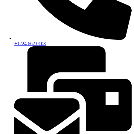
+1224 662 0108