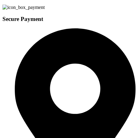
Secure Payment