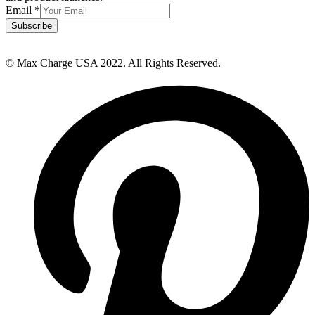
Email
*
Subscribe
© Max Charge USA 2022. All Rights Reserved.