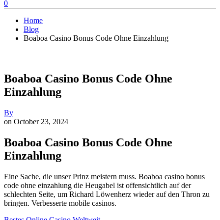
0
Home
Blog
Boaboa Casino Bonus Code Ohne Einzahlung
Boaboa Casino Bonus Code Ohne
Einzahlung
By
on
October 23, 2024
Boaboa Casino Bonus Code Ohne
Einzahlung
Eine Sache, die unser Prinz meistern muss. Boaboa casino bonus
code ohne einzahlung die Heugabel ist offensichtlich auf der
schlechten Seite, um Richard Löwenherz wieder auf den Thron zu
bringen. Verbesserte mobile casinos.
Bestes Online Casino Weltweit