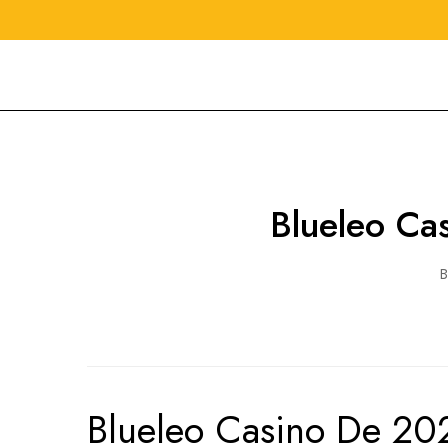
Blueleo Ca
B
Blueleo Casino De 20