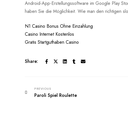
Android-App-Erstellungssoftware im Google Play Store
haben Sie die Möglichkeit. Wie man den richtigen slo
N1 Casino Bonus Ohne Einzahlung
Casino Internet Kostenlos
Gratis Startguthaben Casino
Share:
PREVIOUS
Paroli Spiel Roulette