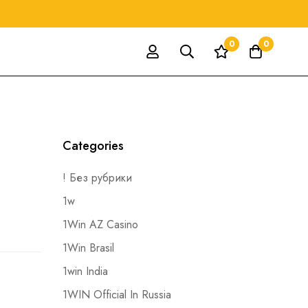
0
0
Categories
! Без рубрики
1w
1Win AZ Casino
1Win Brasil
1win India
1WIN Official In Russia