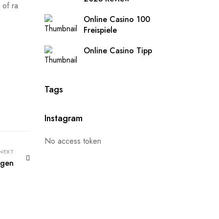
 of ra
Online Casino 100
Freispiele
Online Casino Tipp
Tags
Instagram
No access token
NEXT
ngen