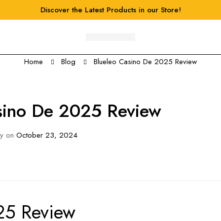
Discover the Latest Products in our Store!
Home
Blog
Blueleo Casino De 2025 Review
sino De 2025 Review
y
on
October 23, 2024
25 Review