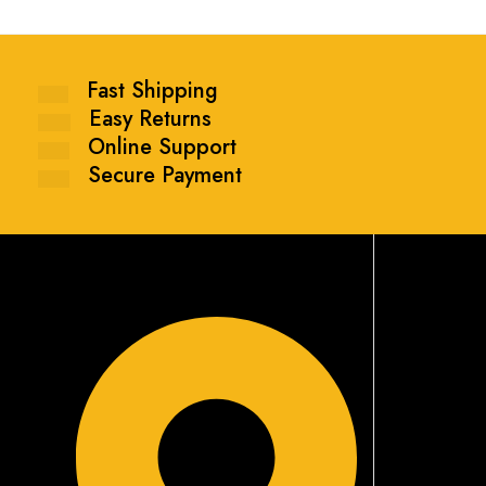
Fast Shipping
Easy Returns
Online Support
Secure Payment