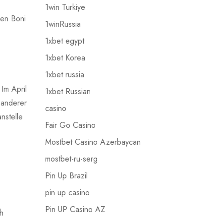
1win Turkiye
hen Boni
1winRussia
1xbet egypt
1xbet Korea
1xbet russia
Im April
1xbet Russian
 anderer
casino
nstelle
Fair Go Casino
Mostbet Casino Azerbaycan
mostbet-ru-serg
Pin Up Brazil
pin up casino
Pin UP Casino AZ
h