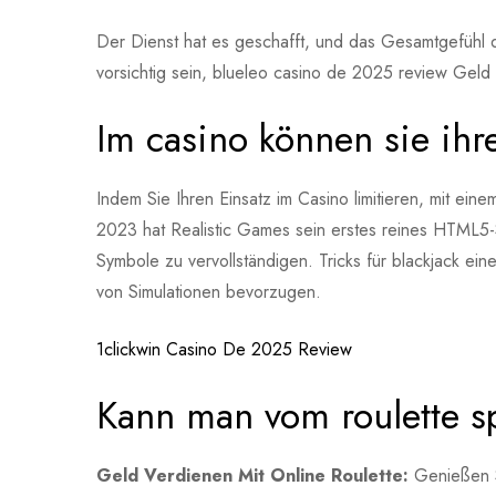
Der Dienst hat es geschafft, und das Gesamtgefühl de
vorsichtig sein, blueleo casino de 2025 review Gel
Im casino können sie ihr
Indem Sie Ihren Einsatz im Casino limitieren, mit ei
2023 hat Realistic Games sein erstes reines HTML5-S
Symbole zu vervollständigen. Tricks für blackjack eine
von Simulationen bevorzugen.
1clickwin Casino De 2025 Review
Kann man vom roulette s
Geld Verdienen Mit Online Roulette:
Genießen S