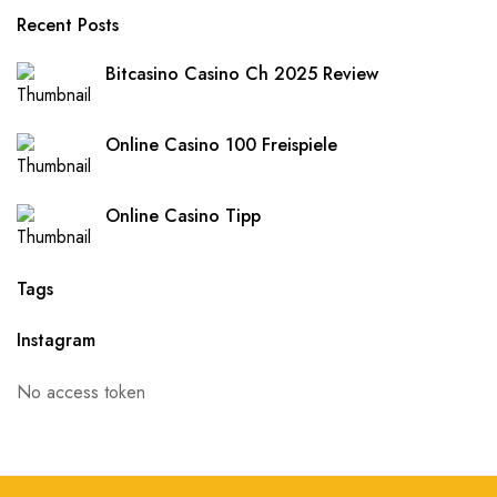
Recent Posts
Bitcasino Casino Ch 2025 Review
Online Casino 100 Freispiele
Online Casino Tipp
Tags
Instagram
No access token