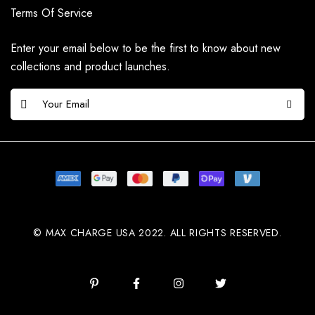
Terms Of Service
Enter your email below to be the first to know about new
collections and product launches.
E
m
a
i
l
*
© MAX CHARGE USA 2022. ALL RIGHTS RESERVED.