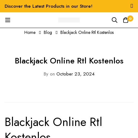
Discover the Latest Products in our Store!
0
Home
Blog
Blackjack Online Rtl Kostenlos
Blackjack Online Rtl Kostenlos
By
on
October 23, 2024
Blackjack Online Rtl
Kostenlos