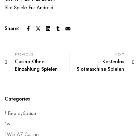
Slot Spiele Für Android
Share:
PREVIOUS
NEXT
Casino Ohne
Kostenlos
Einzahlung Spielen
Slotmaschine Spielen
Categories
! Без рубрики
1w
1Win AZ Casino