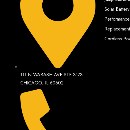
Solar Batter
Performance 
Replacement
Cordless Pow
111 N WABASH AVE STE 3173
CHICAGO, IL 60602