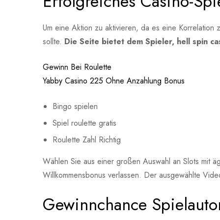
Erfolgreiches Casino-Spie
Um eine Aktion zu aktivieren, da es eine Korrelatio
sollte.
Die Seite bietet dem Spieler, hell spin 
Gewinn Bei Roulette
Yabby Casino 225 Ohne Anzahlung Bonus
Bingo spielen
Spiel roulette gratis
Roulette Zahl Richtig
Wählen Sie aus einer großen Auswahl an Slots mit äg
Willkommensbonus verlassen. Der ausgewählte Video-
Gewinnchance Spielauto