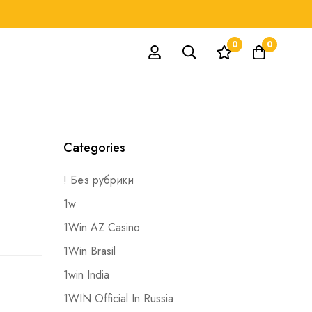
0
0
Categories
! Без рубрики
1w
1Win AZ Casino
1Win Brasil
1win India
1WIN Official In Russia