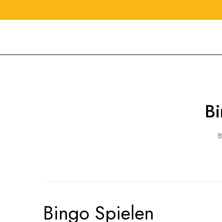
Bi
B
Bingo Spielen