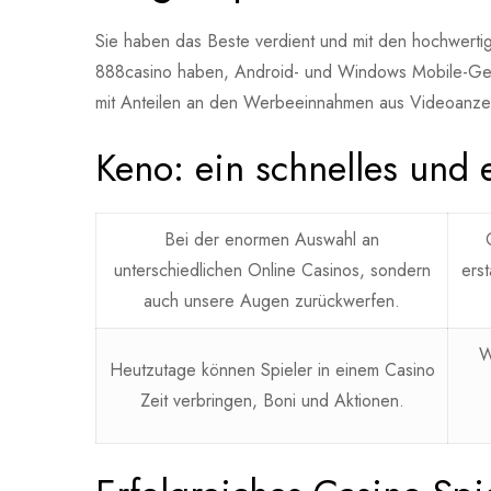
Sie haben das Beste verdient und mit den hochwertig
888casino haben, Android- und Windows Mobile-Gerä
mit Anteilen an den Werbeeinnahmen aus Videoanze
Keno: ein schnelles und 
Bei der enormen Auswahl an
unterschiedlichen Online Casinos, sondern
ers
auch unsere Augen zurückwerfen.
W
Heutzutage können Spieler in einem Casino
Zeit verbringen, Boni und Aktionen.