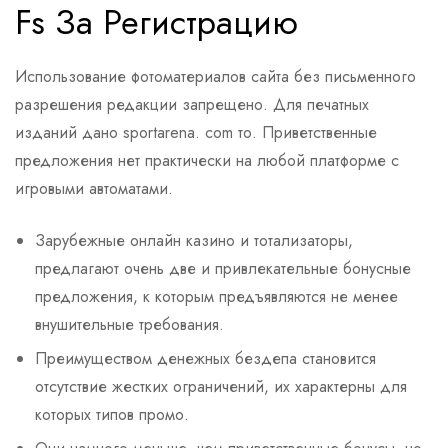
Fs За Регистрацию
Использование фотоматериалов сайта без письменного
разрешения редакции запрещено. Для печатных
изданий дано sportarena. com то. Приветственные
предложения нет практически на любой платформе с
игровыми автоматами.
Зарубежные онлайн казино и тотализаторы,
предлагают очень две и привлекательные бонусные
предложения, к которым предъявляются не менее
внушительные требования.
Преимуществом денежных бездепа становится
отсутствие жестких ограничений, их характерны для
которых типов промо.