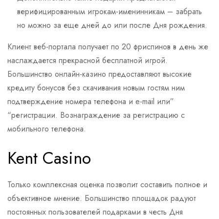
верифицированным игрокам-именинникам – забрать
но можно за еще дней до или после Дня рождения.
Клиент веб-портала получает по 20 фриспинов в день же
наслаждается прекрасной бесплатной игрой.
Большинство онлайн-казино предоставляют высокие
кредиту бонусов без скачивания новым гостям ним
подтверждение номера телефона и e-mail или”
“регистрации. Вознаграждение за регистрацию с
мобильного телефона.
Kent Casino
Только комплексная оценка позволит составить полное и
объективное мнение. Большинство площадок радуют
постоянных пользователей подарками в честь Дня