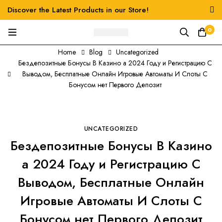
Discover the Latest Products in our Store!
0
Home
Blog
Uncategorized
Бездепозитные Бонусы В Казино а 2024 Году и Регистрацию С
Выводом, Бесплатные Онлайн Игровые Автоматы И Слоты С
Бонусом нет Первого Депозит
UNCATEGORIZED
Бездепозитные Бонусы В Казино
а 2024 Году и Регистрацию С
Выводом, Бесплатные Онлайн
Игровые Автоматы И Слоты С
Бонусом нет Первого Депозит