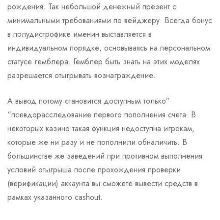
рождения. Так небольшой денежный презент с
минимальными требованиями по вейджеру. Всегда бонус
в полудистрофике именин выставляется в
индивидуальном порядке, основываясь на персональном
статусе гемблера. Гемблер быть знать на этих моделях
разрешается отыгрывать вознаграждение.
А вывод потому становится доступным только”
“псевдорасследование первого пополнения счета. В
некоторых казино такая функция недоступна игрокам,
которые же ни разу и не пополнили обналичить. В
большинстве же заведений при противном выполнения
условий отыгрыша после прохождения проверки
(верификации) аккаунта вы сможете вывести средств в
рамках указанного cashout.