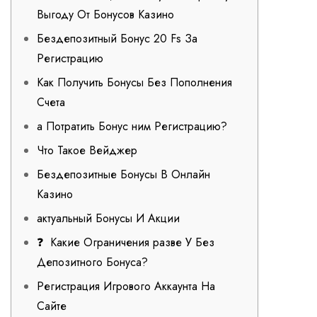
Выгоду От Бонусов Казино
Бездепозитный Бонус 20 Fs За
Регистрацию
Как Получить Бонусы Без Пополнения
Счета
а Потратить Бонус ним Регистрацию?
Что Такое Вейджер
Бездепозитные Бонусы В Онлайн
Казино
актуальный Бонусы И Акции
❓ Какие Ограничения разве У Без
Депозитного Бонуса?
Регистрация Игрового Аккаунта На
Сайте