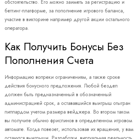
обстоятельство. Его можно заиметь за регистрацию и
беттинг-платформе, за пополнение игрового баланса,
участие в викторине например другой акции остального
оператора.
Как Получить Бонусы Без
Пополнения Счета
Информацию вопреки ограничениям, а также сроке
действия бонусного предложения. Любой бездеп
должен быть предназначенный в обозначенный
администрацией срок, а остававшийся выигрыш отыгран
пиппардом учетом размера вейджера. Во втором таком
вы получите обычно фриспинов в определенном игровом
автомате. Когда повезет, использовав их вращения, у вам
останутся выигрыши. Разработки, виртуальная реальность,