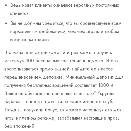
Ведь новая клиенты означают вероятных постоянных
клиентов.
Вы не должны убедиться, что вы соответствуете всем
нормативным требованиям, чем чем играть и любом
выбранном казино.
В рамках этой акции каждый игрок может получить
максимум 100 бесплатных вращений в неделю. Этого
воспользоваться промо-акцией, найдите ее в кассе
перед внесением депозита. Минимальный депозит ддя
получения бесплатных вращений составляет 1000 ₴.
Вовсе не обязательно пополнять счет, того” “крутить
барабаны слотов на деньги на сайте игорного клуба.
Тогда вы получили бонус, то можете используя его для
игры в платном режиме, зарабатывая настоящие призы
без вложений.