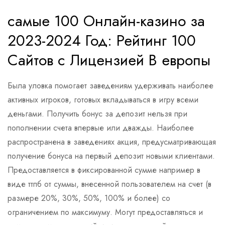
самые 100 Онлайн-казино за
2023-2024 Год: Рейтинг 100
Сайтов с Лицензией В европы
Была уловка помогает заведениям удерживать наиболее
активных игроков, готовых вкладываться в игру всеми
деньгами. Получить бонус за депозит нельзя при
пополнении счета впервые или дважды. Наиболее
распространена в заведениях акция, предусматривающая
получение бонуса на первый депозит новыми клиентами.
Предоставляется в фиксированной сумме например в
виде ттпб от суммы, внесенной пользователем на счет (в
размере 20%, 30%, 50%, 100% и более) со
ограничением по максимуму. Могут предоставляться и