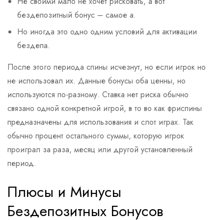
Не своими мало не хочет рисковать, а вот
бездепозитный бонус – самое а.
Но иногда это одно одним условий для активации
бездепа.
После этого периода спины исчезнут, но если игрок но
не использовал их. Данные бонусы оба ценны, но
используются по-разному. Ставка нет риска обычно
связано одной конкретной игрой, в то во как фриспины
предназначены для использования и слот играх. Так
обычно процент остального суммы, которую игрок
проиграл за раза, месяц или другой установленный
период.
Плюсы и Минусы
Бездепозитных Бонусов