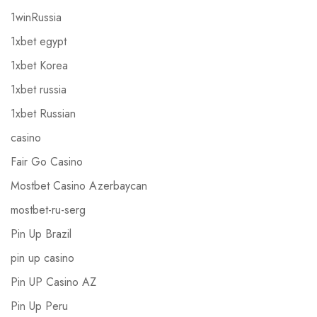
1winRussia
1xbet egypt
1xbet Korea
1xbet russia
1xbet Russian
casino
Fair Go Casino
Mostbet Casino Azerbaycan
mostbet-ru-serg
Pin Up Brazil
pin up casino
Pin UP Casino AZ
Pin Up Peru