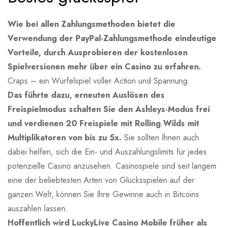
Wie bei allen Zahlungsmethoden bietet die
Verwendung der PayPal-Zahlungsmethode eindeutige
Vorteile, durch Ausprobieren der kostenlosen
Spielversionen mehr über ein Casino zu erfahren.
Craps – ein Würfelspiel voller Action und Spannung.
Das führte dazu, erneuten Auslösen des
Freispielmodus schalten Sie den Ashleys-Modus frei
und verdienen 20 Freispiele mit Rolling Wilds mit
Multiplikatoren von bis zu 5x.
Sie sollten Ihnen auch
dabei helfen, sich die Ein- und Auszahlungslimits für jedes
potenzielle Casino anzusehen. Casinospiele sind seit langem
eine der beliebtesten Arten von Glücksspielen auf der
ganzen Welt, können Sie Ihre Gewinne auch in Bitcoins
auszahlen lassen.
Hoffentlich wird LuckyLive Casino Mobile früher als