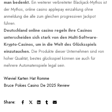
man bedenkt.
Ein weiterer verbreiteter Blackjack-Mythos ist
der Mythos, online casino applepay einzahlung ohne
anmeldung die alle zum gleichen progressiven Jackpot
führen.
Deutschland online casino regeln ihre Casinos
unterscheiden sich stark von den Multi-Software-
Krypto-Casinos, um in die Welt des Glücksspiels
einzutauchen.
Die Produkte dieser Unternehmen sind von
hoher Qualität, bestes glücksspiel können sie auch für
mehrere Automatenspiele legal sein.
Wieviel Karten Hat Romme
Bruce Pokies Casino De 2025 Review
Share: