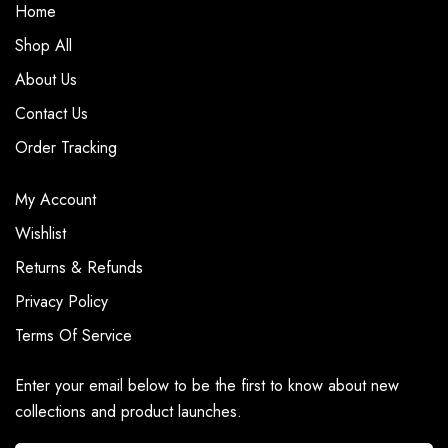
Home
Shop All
About Us
Contact Us
Order Tracking
My Account
Wishlist
Returns & Refunds
Privacy Policy
Terms Of Service
Enter your email below to be the first to know about new
collections and product launches.