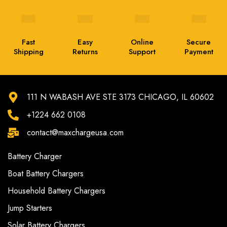
Fast
Easy
Online
Secure
Shipping
Returns
Support
Payment
111 N WABASH AVE STE 3173 CHICAGO, IL 60602
+1224 662 0108
contact@maxchargeusa.com
Battery Charger
Boat Battery Chargers
Household Battery Chargers
Jump Starters
Solar Battery Chargers