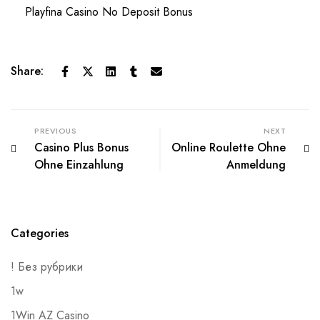
Playfina Casino No Deposit Bonus
Share:
PREVIOUS
NEXT
Casino Plus Bonus
Online Roulette Ohne
Ohne Einzahlung
Anmeldung
Categories
! Без рубрики
1w
1Win AZ Casino