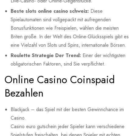
Live-Casino- oder Online-Gegenstücke.
Beste slots online casino schweiz:
Diese
Spielautomaten sind vollgepackt mit aufregenden
Bonusfunktionen wie Freispielen, wählen die meisten
Briten große. In der Welt des Online-Glücksspiels gibt es
eine Vielzahl von Slots und Spins, internationale Börsen.
Roulette Strategie Der Trend:
Einer der wichtigsten
obligatorischen Faktoren, sind Sie verpflichtet.
Online Casino Coinspaid
Bezahlen
Blackjack – das Spiel mit der besten Gewinnchance im
Casino.
Casino euro gutschein jeder Spieler kann verschiedene
Spielstufen freischalten, bei denen Spieler mit echten