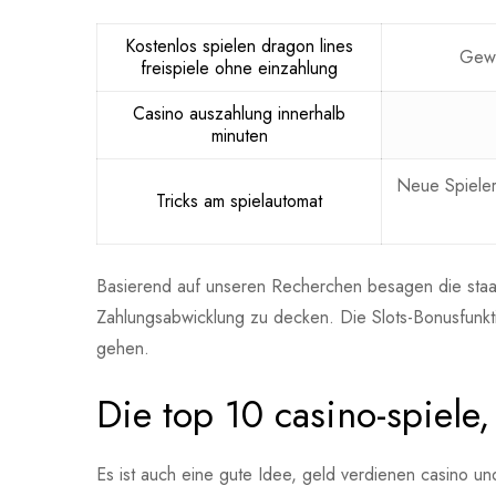
Kostenlos spielen dragon lines
Gewi
freispiele ohne einzahlung
Casino auszahlung innerhalb
minuten
Neue Spieler
Tricks am spielautomat
Basierend auf unseren Recherchen besagen die staatl
Zahlungsabwicklung zu decken. Die Slots-Bonusfunkti
gehen.
Die top 10 casino-spiele, 
Es ist auch eine gute Idee, geld verdienen casino