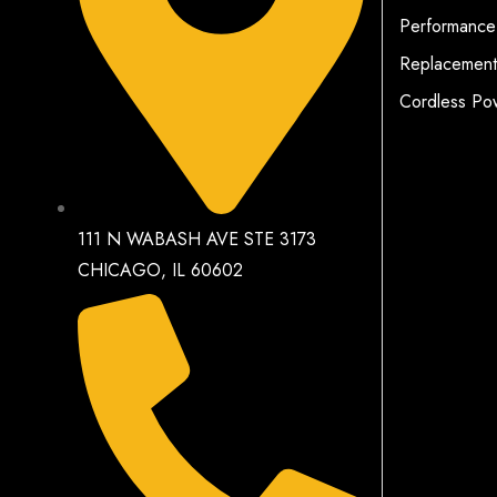
Performance 
Replacement
Cordless Pow
111 N WABASH AVE STE 3173
CHICAGO, IL 60602