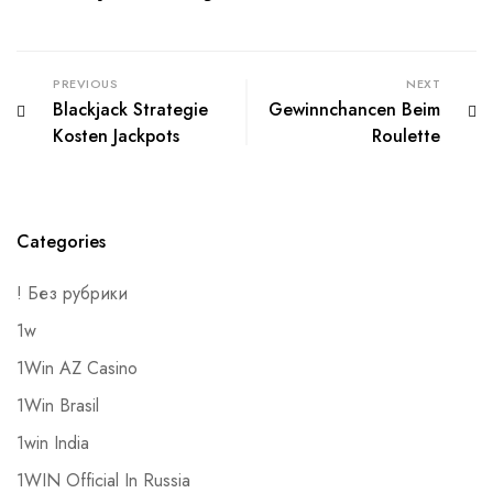
PREVIOUS
NEXT
Blackjack Strategie
Gewinnchancen Beim
Kosten Jackpots
Roulette
Categories
! Без рубрики
1w
1Win AZ Casino
1Win Brasil
1win India
1WIN Official In Russia