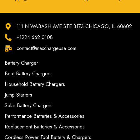
111 N WABASH AVE STE 3173 CHICAGO, IL 60602
+1224 662 0108
contact@maxchargeusa.com
Battery Charger
Boat Battery Chargers
Household Battery Chargers
Jump Starters
Solar Battery Chargers
Performance Batteries & Accessories
Replacement Batteries & Accessories
Cordless Power Tool Battery & Chargers