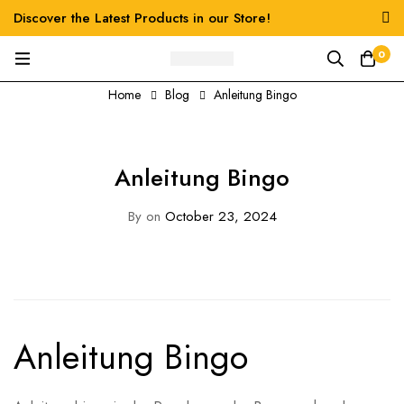
Discover the Latest Products in our Store!
0
Home
Blog
Anleitung Bingo
Anleitung Bingo
By
on
October 23, 2024
Anleitung Bingo