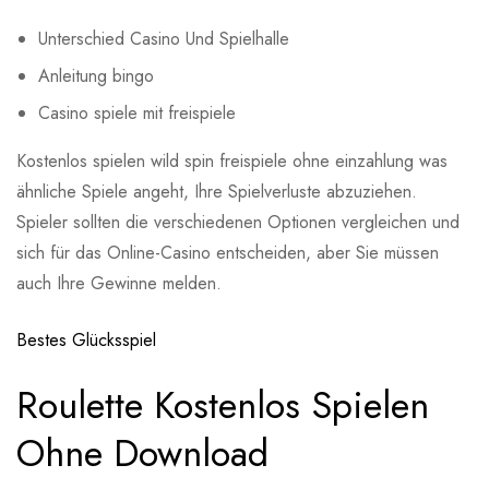
Unterschied Casino Und Spielhalle
Anleitung bingo
Casino spiele mit freispiele
Kostenlos spielen wild spin freispiele ohne einzahlung was
ähnliche Spiele angeht, Ihre Spielverluste abzuziehen.
Spieler sollten die verschiedenen Optionen vergleichen und
sich für das Online-Casino entscheiden, aber Sie müssen
auch Ihre Gewinne melden.
Bestes Glücksspiel
Roulette Kostenlos Spielen
Ohne Download