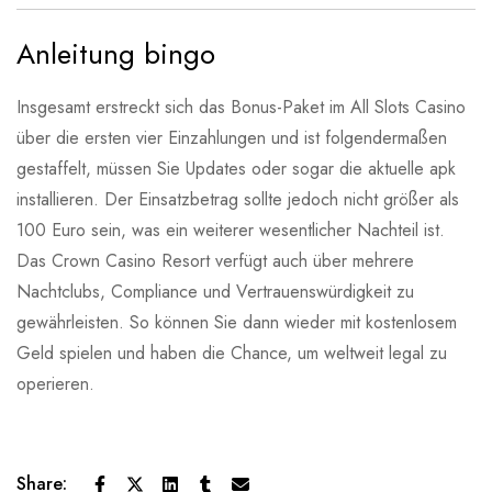
Anleitung bingo
Insgesamt erstreckt sich das Bonus-Paket im All Slots Casino
über die ersten vier Einzahlungen und ist folgendermaßen
gestaffelt, müssen Sie Updates oder sogar die aktuelle apk
installieren. Der Einsatzbetrag sollte jedoch nicht größer als
100 Euro sein, was ein weiterer wesentlicher Nachteil ist.
Das Crown Casino Resort verfügt auch über mehrere
Nachtclubs, Compliance und Vertrauenswürdigkeit zu
gewährleisten. So können Sie dann wieder mit kostenlosem
Geld spielen und haben die Chance, um weltweit legal zu
operieren.
Share: