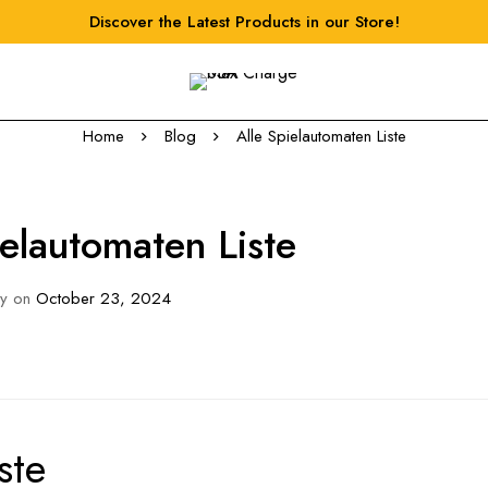
Discover the Latest Products in our Store!
Home
Blog
Alle Spielautomaten Liste
ielautomaten Liste
y
on
October 23, 2024
ste