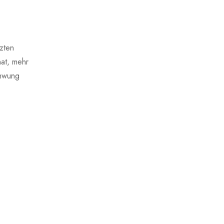
tzten
hat, mehr
chwung