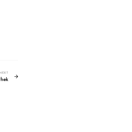
NEXT
thek