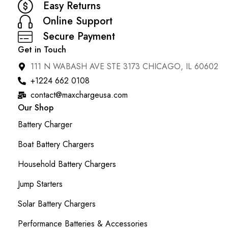
Easy Returns
Online Support
Secure Payment
Get in Touch
111 N WABASH AVE STE 3173 CHICAGO, IL 60602
+1224 662 0108
contact@maxchargeusa.com
Our Shop
Battery Charger
Boat Battery Chargers
Household Battery Chargers
Jump Starters
Solar Battery Chargers
Performance Batteries & Accessories