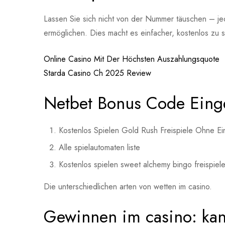
Lassen Sie sich nicht von der Nummer täuschen – jede
ermöglichen. Dies macht es einfacher, kostenlos zu s
Online Casino Mit Der Höchsten Auszahlungsquote
Starda Casino Ch 2025 Review
Netbet Bonus Code Ein
Kostenlos Spielen Gold Rush Freispiele Ohne Ei
Alle spielautomaten liste
Kostenlos spielen sweet alchemy bingo freispiel
Die unterschiedlichen arten von wetten im casino.
Gewinnen im casino: kan