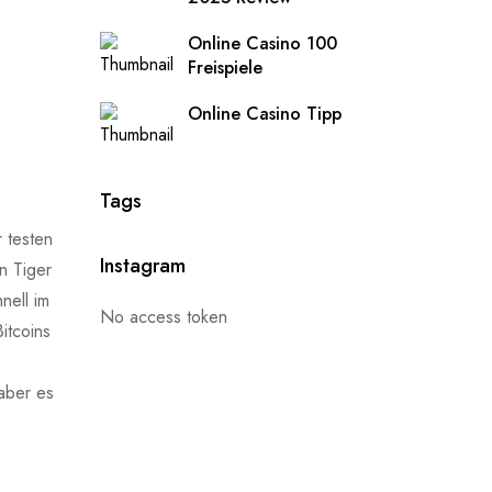
Online Casino 100
Freispiele
Online Casino Tipp
Tags
 testen
Instagram
n Tiger
nell im
No access token
Bitcoins
aber es