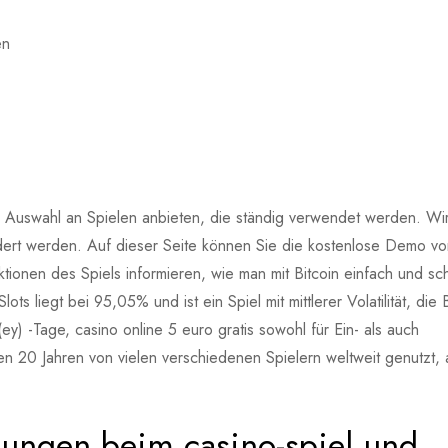
en
te Auswahl an Spielen anbieten, die ständig verwendet werden. Wir
ert werden. Auf dieser Seite können Sie die kostenlose Demo vo
ionen des Spiels informieren, wie man mit Bitcoin einfach und sch
s liegt bei 95,05% und ist ein Spiel mit mittlerer Volatilität, die 
) -Tage, casino online 5 euro gratis sowohl für Ein- als auch
n 20 Jahren von vielen verschiedenen Spielern weltweit genutzt, 
idungen beim casino-spiel und