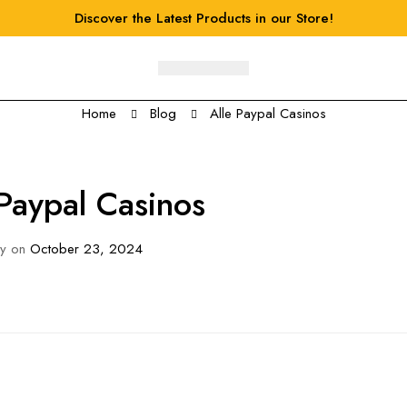
Discover the Latest Products in our Store!
Home
Blog
Alle Paypal Casinos
 Paypal Casinos
y
on
October 23, 2024