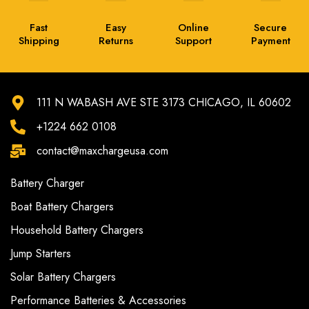
Fast
Easy
Online
Secure
Shipping
Returns
Support
Payment
111 N WABASH AVE STE 3173 CHICAGO, IL 60602
+1224 662 0108
contact@maxchargeusa.com
Battery Charger
Boat Battery Chargers
Household Battery Chargers
Jump Starters
Solar Battery Chargers
Performance Batteries & Accessories