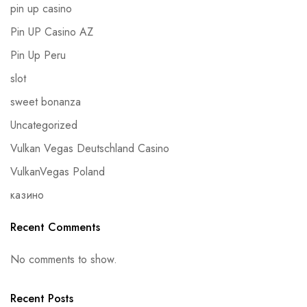
pin up casino
Pin UP Casino AZ
Pin Up Peru
slot
sweet bonanza
Uncategorized
Vulkan Vegas Deutschland Casino
VulkanVegas Poland
казино
Recent Comments
No comments to show.
Recent Posts