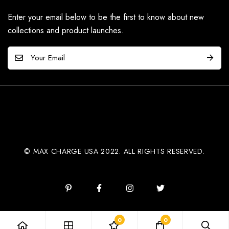
Enter your email below to be the first to know about new
collections and product launches.
E
m
a
i
l
*
© MAX CHARGE USA 2022. ALL RIGHTS RESERVED.
0
0