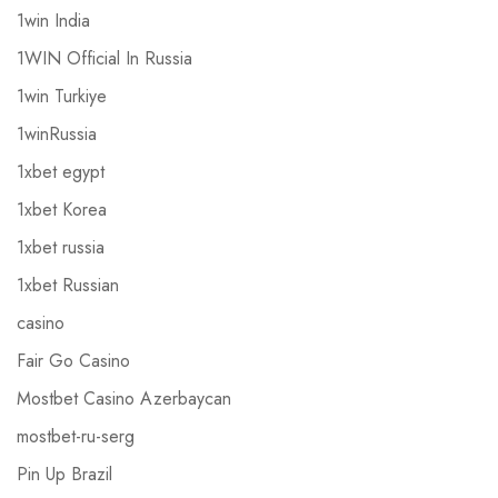
1win India
1WIN Official In Russia
1win Turkiye
1winRussia
1xbet egypt
1xbet Korea
1xbet russia
1xbet Russian
casino
Fair Go Casino
Mostbet Casino Azerbaycan
mostbet-ru-serg
Pin Up Brazil