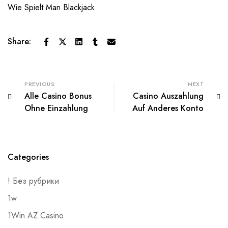
Wie Spielt Man Blackjack
Share:
PREVIOUS
NEXT
Alle Casino Bonus
Casino Auszahlung
Ohne Einzahlung
Auf Anderes Konto
Categories
! Без рубрики
1w
1Win AZ Casino