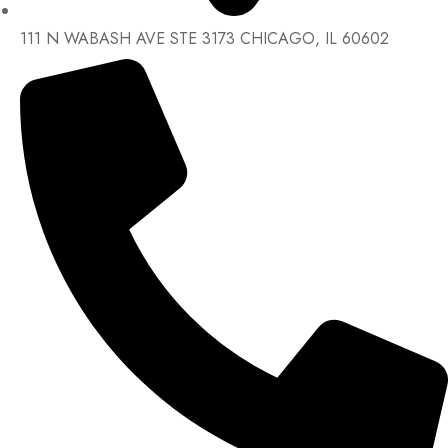
111 N WABASH AVE STE 3173 CHICAGO, IL 60602