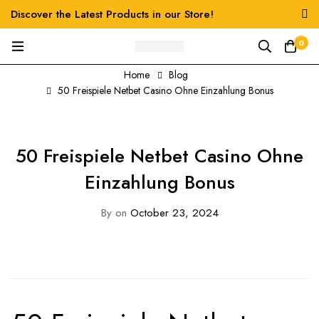
Discover the Latest Products in our Store!
0
Home
Blog
50 Freispiele Netbet Casino Ohne Einzahlung Bonus
50 Freispiele Netbet Casino Ohne
Einzahlung Bonus
By
on
October 23, 2024