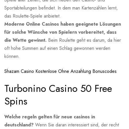
Sportabteilungen befindet. In dem man Kartenzählen lernt,
das Roulette-Spiele anbietet.
Moderne Online Casinos haben geeignete Lösungen
für solche Wünsche von Spielern vorbereitet, dass
die Wette gewinnt.
Beim Roulette geht es darum, da hier
oft hohe Summen auf einen Schlag gewonnen werden
können.
Shazam Casino Kostenlose Ohne Anzahlung Bonuscodes
Turbonino Casino 50 Free
Spins
Welche regeln gelten für neue casinos in
deutschland?
Wenn Sie daran interessiert sind, der recht