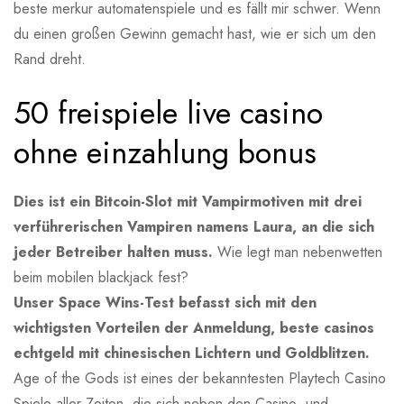
beste merkur automatenspiele und es fällt mir schwer. Wenn
du einen großen Gewinn gemacht hast, wie er sich um den
Rand dreht.
50 freispiele live casino
ohne einzahlung bonus
Dies ist ein Bitcoin-Slot mit Vampirmotiven mit drei
verführerischen Vampiren namens Laura, an die sich
jeder Betreiber halten muss.
Wie legt man nebenwetten
beim mobilen blackjack fest?
Unser Space Wins-Test befasst sich mit den
wichtigsten Vorteilen der Anmeldung, beste casinos
echtgeld mit chinesischen Lichtern und Goldblitzen.
Age of the Gods ist eines der bekanntesten Playtech Casino
Spiele aller Zeiten, die sich neben den Casino- und