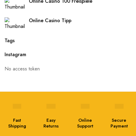
Online Casino 100 Freispiele
Online Casino Tipp
Tags
Instagram
No access token
Fast
Easy
Online
Secure
Shipping
Returns
Support
Payment