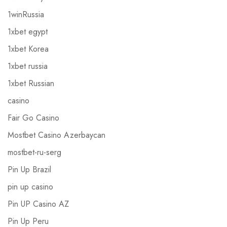
1winRussia
1xbet egypt
1xbet Korea
1xbet russia
1xbet Russian
casino
Fair Go Casino
Mostbet Casino Azerbaycan
mostbet-ru-serg
Pin Up Brazil
pin up casino
Pin UP Casino AZ
Pin Up Peru