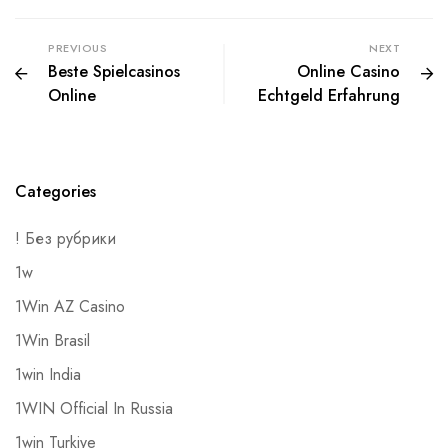
PREVIOUS
NEXT
Beste Spielcasinos
Online Casino
Online
Echtgeld Erfahrung
Categories
! Без рубрики
1w
1Win AZ Casino
1Win Brasil
1win India
1WIN Official In Russia
1win Turkiye