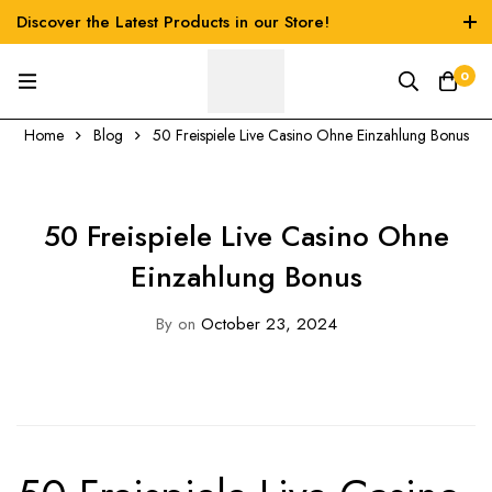
Discover the Latest Products in our Store!
0
Home
Blog
50 Freispiele Live Casino Ohne Einzahlung Bonus
50 Freispiele Live Casino Ohne
Einzahlung Bonus
By
on
October 23, 2024