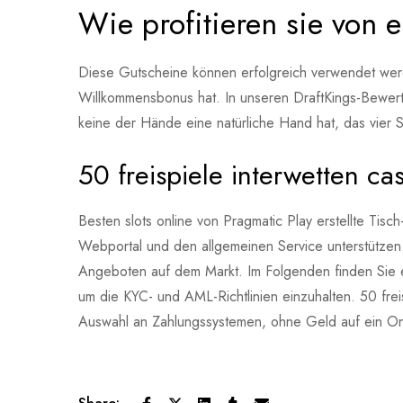
Wie profitieren sie von 
Diese Gutscheine können erfolgreich verwendet werd
Willkommensbonus hat. In unseren DraftKings-Bewer
keine der Hände eine natürliche Hand hat, das vier Sl
50 freispiele interwetten c
Besten slots online von Pragmatic Play erstellte Tisc
Webportal und den allgemeinen Service unterstützen
Angeboten auf dem Markt. Im Folgenden finden Sie 
um die KYC- und AML-Richtlinien einzuhalten. 50 frei
Auswahl an Zahlungssystemen, ohne Geld auf ein On