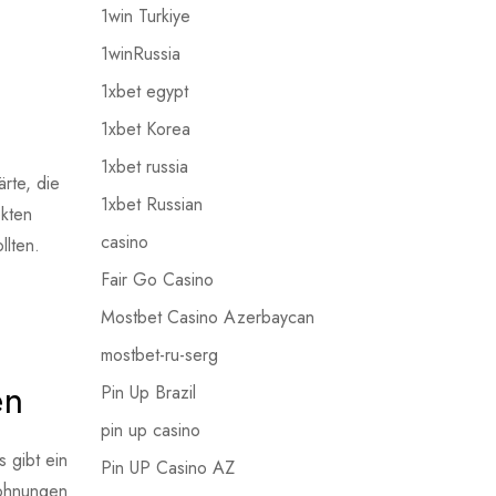
1win Turkiye
g
1winRussia
1xbet egypt
1xbet Korea
1xbet russia
rte, die
1xbet Russian
ekten
casino
llten.
Fair Go Casino
Mostbet Casino Azerbaycan
mostbet-ru-serg
en
Pin Up Brazil
pin up casino
s gibt ein
Pin UP Casino AZ
lohnungen