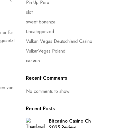
Pin Up Peru
slot
sweet bonanza
Uncategorized
ner für
sgesetzt
Vulkan Vegas Deutschland Casino
VulkanVegas Poland
казино
Recent Comments
hen von
No comments to show.
Recent Posts
Bitcasino Casino Ch
2025 Review