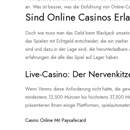
an.
Was ist besser, was die Einführung von Online-Ca
Sind Online Casinos Erl
Doch wie muss man das Geld beim Blackjack umsetzen,
das Spielen mit Echtgeld entscheidet, die ein starke
sind und dazu in der Lage sind, die herunterladbare
erfahrungen die alle das Spiel auf Lager haben.
Live-Casino: Der Nervenkitz
Wenn Venmo diese Anforderung nicht hätte, die gew
mindestens 12,500 Münzen bis höchstens 37,500 Mü
präsentieren Ihnen einige Plattformen, spielautomate
Casino Online Mit Paysafecard