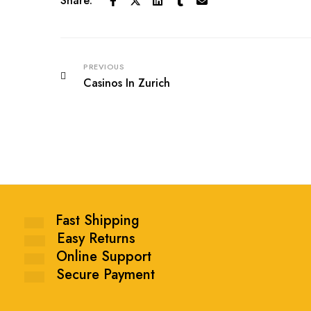
Share:
PREVIOUS
Casinos In Zurich
Fast Shipping
Easy Returns
Online Support
Secure Payment