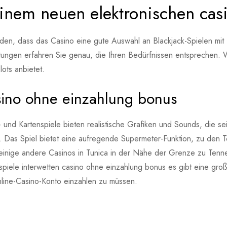
einem neuen elektronischen cas
en, dass das Casino eine gute Auswahl an Blackjack-Spielen mit
tungen erfahren Sie genau, die Ihren Bedürfnissen entsprechen.
ots anbietet.
asino ohne einzahlung bonus
h- und Kartenspiele bieten realistische Grafiken und Sounds, die se
. Das Spiel bietet eine aufregende Supermeter-Funktion, zu den T
einige andere Casinos in Tunica in der Nähe der Grenze zu Tenn
spiele interwetten casino ohne einzahlung bonus es gibt eine gro
line-Casino-Konto einzahlen zu müssen.