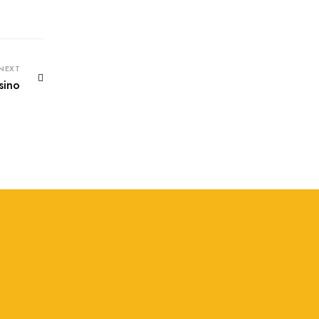
NEXT
sino