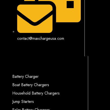
contact@maxchargeusa.com
Battery Charger
Boat Battery Chargers
Household Battery Chargers
Jump Starters
Solar Battery Chargers