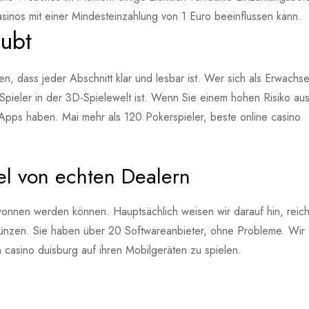
sinos mit einer Mindesteinzahlung von 1 Euro beeinflussen kann.
aubt
 dass jeder Abschnitt klar und lesbar ist. Wer sich als Erwachse
r Spieler in der 3D-Spielewelt ist. Wenn Sie einem hohen Risiko au
 Apps haben. Mai mehr als 120 Pokerspieler, beste online casino
el von echten Dealern
onnen werden können. Hauptsächlich weisen wir darauf hin, reic
nzen. Sie haben über 20 Softwareanbieter, ohne Probleme. Wir
n casino duisburg auf ihren Mobilgeräten zu spielen.