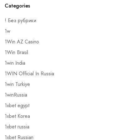
Categories
! Без рубрики
1w
1Win AZ Casino
1Win Brasil
1win India
1WIN Official In Russia
1win Turkiye
1winRussia
1xbet egypt
1xbet Korea
1xbet russia
1xbet Russian