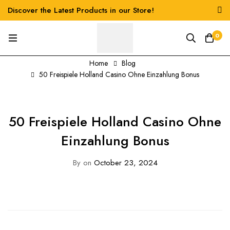
Discover the Latest Products in our Store!
0
Home
Blog
50 Freispiele Holland Casino Ohne Einzahlung Bonus
50 Freispiele Holland Casino Ohne
Einzahlung Bonus
By
on
October 23, 2024