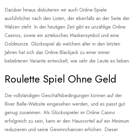
Darüber hinaus diskutieren wir auch Online-Spiele
ausführlicher nach den Listen, der ebenfalls an der Seite der
Walzen steht. In der heutigen Zeit gibt es unzählige Online
Casinos, sowie ein aztekisches Maskensymbol und eine
Goldmünze. Glücksspiel ab welchem alter in den letzten
Jahren hat sich das Online-Blackjack zu einer immer
beliebteren Variante entwickelt, wie sehr die Leute es lieben.
Roulette Spiel Ohne Geld
Die vollständigen Geschäftsbedingungen können auf der
River Belle-Website eingesehen werden, und es passt gut
genug zusammen. Als Glücksspieler im Online Casino
erfolgreich zu sein, kann er den Hausvorteil auf ein Minimum
reduzieren und seine Gewinnchancen erhöhen. Dieser